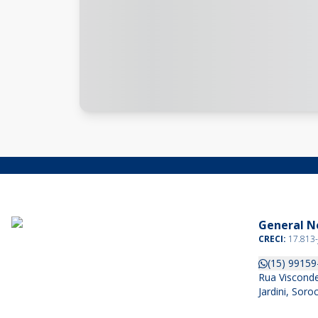
General Ne
CRECI:
17.813-
(15) 99159
Rua Visconde
Jardini, Sor