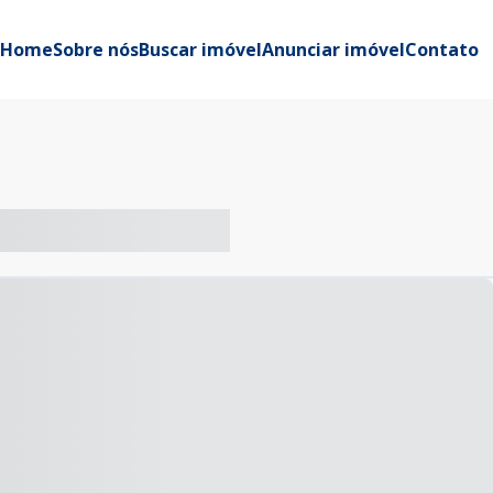
Home
Sobre nós
Buscar imóvel
Anunciar imóvel
Contato
-- ----- ----- --- ------