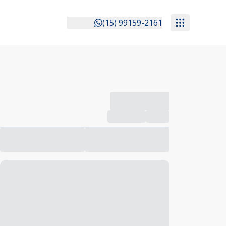
(15) 99159-2161
-------------
Compartilhar
Favorito