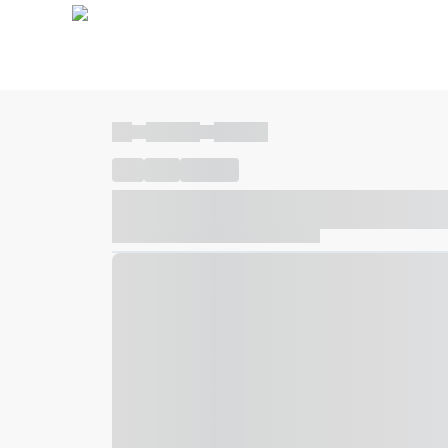
----
----- -----
----- -----
----
-----
---- ------
----- ----- -- ------ ---- ---- -- ---
----- ----- -- ------ ----- ----- -- ------