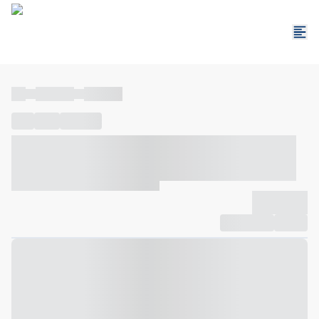
----
----- -----
----- -----
----
-----
---- ------
----- ----- -- ------ ---- ---- -- ----- ----- -----
--- ------
----- ----- -- ------ ----- ----- -- ------
-------------
Compartilhar
Favorito